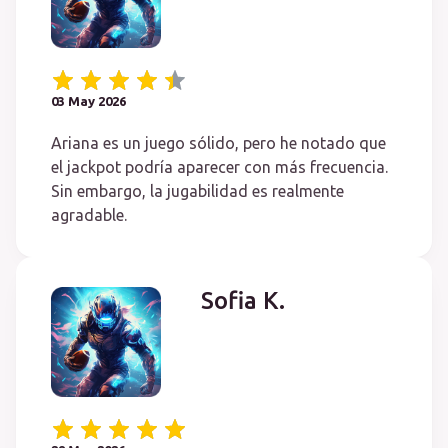
03 May 2026
Ariana es un juego sólido, pero he notado que
el jackpot podría aparecer con más frecuencia.
Sin embargo, la jugabilidad es realmente
agradable.
Sofia K.