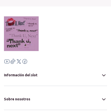
Información del slot
Sobre nosotros