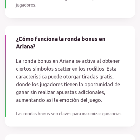
jugadores.
¿Cómo funciona la ronda bonus en
Ariana?
La ronda bonus en Ariana se activa al obtener
ciertos símbolos scatter en los rodillos. Esta
característica puede otorgar tiradas gratis,
donde los jugadores tienen la oportunidad de
ganar sin realizar apuestas adicionales,
aumentando así la emoción del juego.
Las rondas bonus son claves para maximizar ganancias.