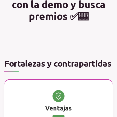
con la demo y busca
premios ✅🎰
Fortalezas y contrapartidas
Ventajas