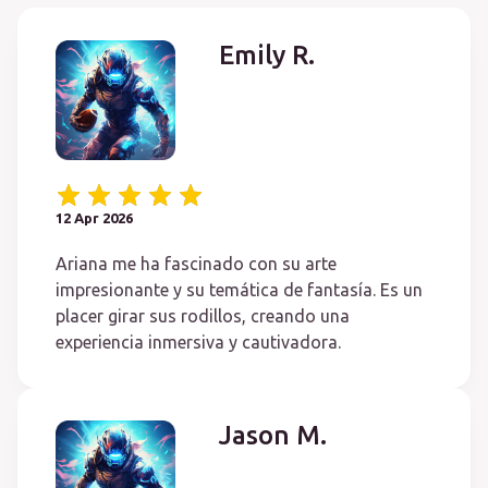
Emily R.
12 Apr 2026
Ariana me ha fascinado con su arte
impresionante y su temática de fantasía. Es un
placer girar sus rodillos, creando una
experiencia inmersiva y cautivadora.
Jason M.