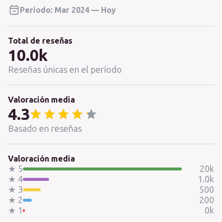
Período: Mar 2024 — Hoy
Total de reseñas
10.0k
Reseñas únicas en el período
Valoración media
4.3
Basado en reseñas
Valoración media
★ 5
20k
★ 4
1.0k
★ 3
500
★ 2
200
★ 1
0k