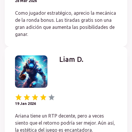
28 Mar 2026
Como jugador estratégico, aprecio la mecánica
de la ronda bonus. Las tiradas gratis son una
gran adición que aumenta las posibilidades de
ganar.
Liam D.
19 Jan 2026
Ariana tiene un RTP decente, pero a veces
siento que el retorno podría ser mejor. Aún así,
la estética del juego es encantadora.