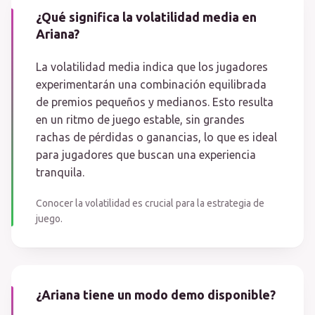
¿Qué significa la volatilidad media en
Ariana?
La volatilidad media indica que los jugadores
experimentarán una combinación equilibrada
de premios pequeños y medianos. Esto resulta
en un ritmo de juego estable, sin grandes
rachas de pérdidas o ganancias, lo que es ideal
para jugadores que buscan una experiencia
tranquila.
Conocer la volatilidad es crucial para la estrategia de
juego.
¿Ariana tiene un modo demo disponible?